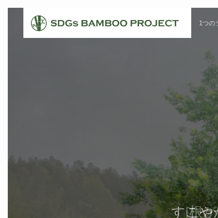
1つの
竹やぶ問題を通して【
すこや
[根が