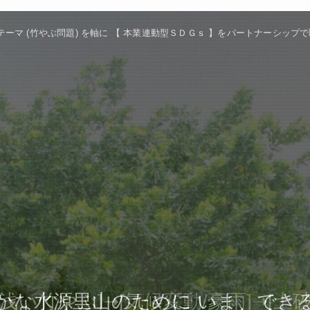
テーマ (竹やぶ問題) を軸に 【 本業連動型ＳＤＧｓ 】をパートナーシップ
 経済・社会・環境の調和 】を一
かな水源里山のために いま、でき
浅い竹やぶ]➝[気候変動/豪雨]➝[土