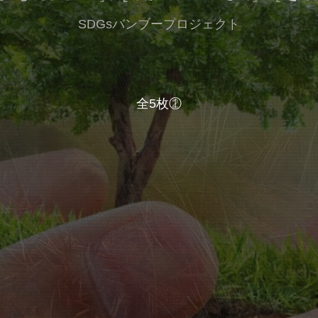
SDGsバンブープロジェクト
全5枚⑤
全5枚①
全5枚②