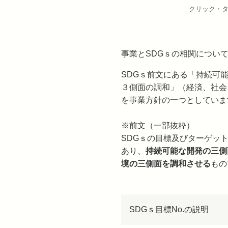
クリック・タ
事業とSDGｓの相関につい
SDGｓ前文にある「持続可
３側面の調和」（経済、社会
を事業方針の一つとしていま
※前文（一部抜粋）
SDGｓの目標及びターゲッ
あり、
持続可能な開発の三側
境の三側面を調和させる
もの
SDGｓ目標No.の説明